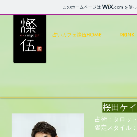
このホームページは
.com
を使っ
占いカフェ燦伍HOME
DRINK
​桜田ケ
占術：タロッ
​鑑定スタイル