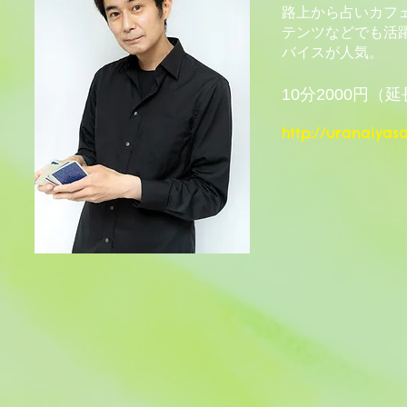
路上から占いカフ
テンツなどでも活
バイスが人気。
10分2000円（延
http://uranaiyas