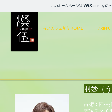
このホームページは
.com
を使っ
占いカフェ燦伍HOME
DRINK
​羽妙（
占術：四柱
鑑定スタイ