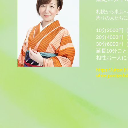
札幌から東京へ
周りの人たちに
10分2000
20分4000円
30分6000
延長10分ごと2
相性お一人に
https://utae.b
utae.pocke.bz